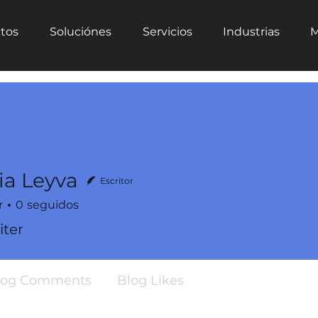
tos
Soluciónes
Servicios
Industrias
M
ia Leyva
Escritor
r
0
seguidos
ter
log Comments
Blog Likes