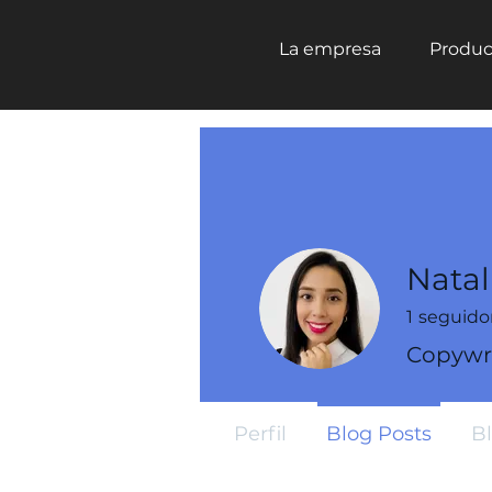
La empresa
Produc
Natal
1
seguido
Copywri
Perfil
Blog Posts
B