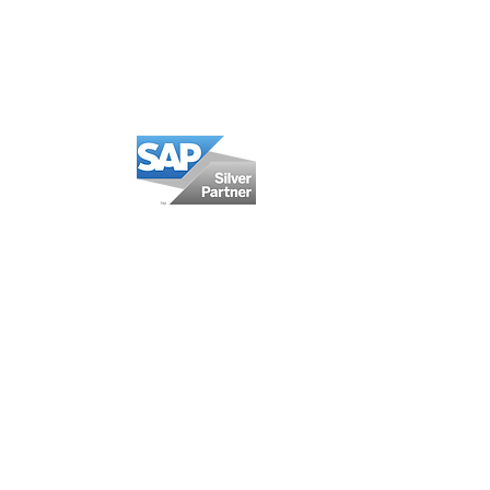
Somos SAP Partner
México
Calzada San Pedro 250-A
Col. Miravalle
Monterrey, NL, México
CP64660
Oficina: +52 (81) 5000 9151
WhatsApp: +52 1 (81) 2629 0911