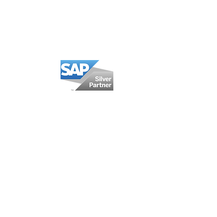
Somos SAP Partner
México
Calzada San Pedro 250-A
Col. Miravalle
Monterrey, NL, México
CP64660
Oficina: +52 (81) 5000 9151
WhatsApp: +52 1 (81) 2629 0911