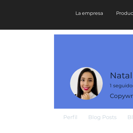
La empresa
Produc
Natal
1
seguido
Copywri
Perfil
Blog Posts
B