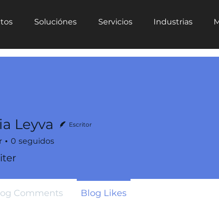
tos
Soluciónes
Servicios
Industrias
M
ia Leyva
Escritor
r
0
seguidos
ter
log Comments
Blog Likes