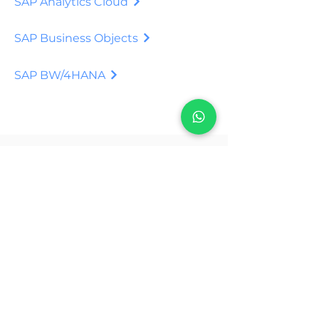
SAP Analytics Cloud
SAP Business Objects
SAP BW/4HANA
Suscríbete a nuestra
Newsletter.
Reciba información valiosa
sobre temas de avances
tecnológicos para las empresas
y sus negocios.
Suscribirse