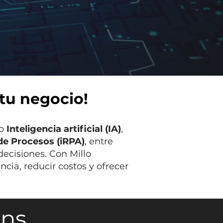
 tu negocio!
mo
Inteligencia artificial (IA)
,
de Procesos (iRPA)
, entre
decisiones. Con Millo
cia, reducir costos y ofrecer
ons