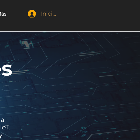
Iniciar sesión
ás
es
sa
IoT,
y