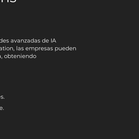
ades avanzadas de IA
ation, las empresas pueden
a, obteniendo
s.
e.