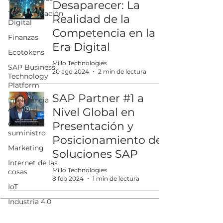
Desaparecer: La
Transformación
Realidad de la
Digital
Competencia en la
Finanzas
Era Digital
Ecotokens
Millo Technologies
SAP Business
20 ago 2024
2 min de lectura
Technology
Platform
SAP Partner #1 a
Inteligencia
Artificial
Nivel Global en
Cadena de
Presentación y
suministro
Posicionamiento de
Marketing
Soluciones SAP
Internet de las
Millo Technologies
cosas
8 feb 2024
1 min de lectura
IoT
Industria 4.0