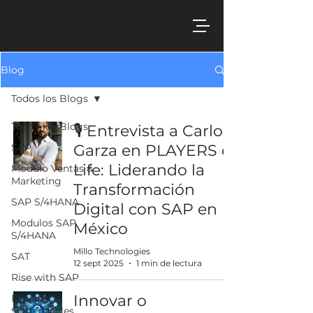
Blog
Todos los Blogs
Todos los Blogs
🎙️ Entrevista a Carlos
SAP
Garza en PLAYERS of
Life: Liderando la
Modulo Ventas &
Marketing
Transformación
SAP S/4HANA
Digital con SAP en
Modulos SAP
México
S/4HANA
Millo Technologies
SAT
12 sept 2025
1 min de lectura
Rise with SAP
Innovar o
Energía
Sustentables