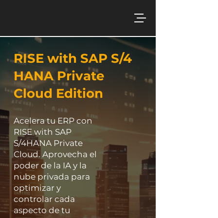
RISE with SAP S/4
HANA Private
Cloud Edition
Acelera tu ERP con
RISE with SAP
S/4HANA Private
Cloud. Aprovecha el
poder de la IA y la
nube privada para
optimizar y
controlar cada
aspecto de tu