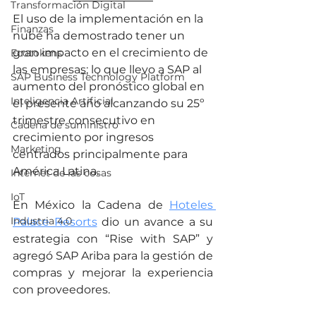
Transformación Digital
El uso de la implementación en la 
Finanzas
nube ha demostrado tener un 
gran impacto en el crecimiento de 
Ecotokens
las empresas; lo que llevo a SAP al 
SAP Business Technology Platform
aumento del pronóstico global en 
Inteligencia Artificial
el presente año alcanzando su 25º 
trimestre consecutivo en 
Cadena de suministro
crecimiento por ingresos 
Marketing
centrados principalmente para 
América Latina.
Internet de las cosas
IoT
En México la Cadena de 
Hoteles 
Industria 4.0
Palace Resorts
 dio un avance a su 
estrategia con “Rise with SAP” y 
agregó SAP Ariba para la gestión de 
compras y mejorar la experiencia 
con proveedores.