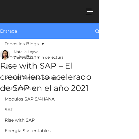
Entrada
Todos los Blogs
Natalia Leyva
Todos los Blogs
7 ene 2022
1 min de lectura
Rise with SAP – El
SAP
crecimiento acelerado
Modulo Ventas & Marketing
de SAP en el año 2021
SAP S/4HANA
Modulos SAP S/4HANA
SAT
Rise with SAP
Energía Sustentables