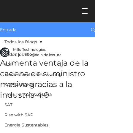
Entrada
Todos los Blogs
Millo Technologies
Todos los Blogs
26 jul 2022
3 min de lectura
Aumenta ventaja de la
SAP
cadena de suministro
Modulo Ventas & Marketing
masiva gracias a la
SAP S/4HANA
industria 4.0
Modulos SAP S/4HANA
SAT
Rise with SAP
Energía Sustentables