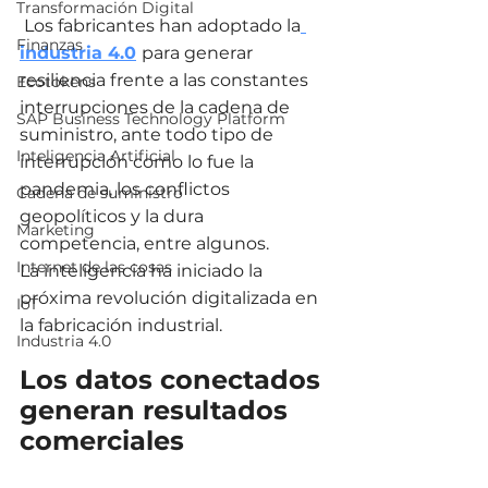
Transformación Digital
 Los fabricantes han adoptado la
Finanzas
industria 4.0
para generar 
resiliencia frente a las constantes 
Ecotokens
interrupciones de la cadena de 
SAP Business Technology Platform
suministro, ante todo tipo de 
Inteligencia Artificial
interrupción como lo fue la 
pandemia, los conflictos 
Cadena de suministro
geopolíticos y la dura 
Marketing
competencia, entre algunos.
Internet de las cosas
La inteligencia ha iniciado la 
próxima revolución digitalizada en 
IoT
la fabricación industrial.
Industria 4.0
Los datos conectados 
generan resultados 
comerciales