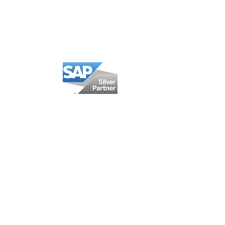
Somos SAP Partner
México
Calzada San Pedro 250-A
Col. Miravalle
Monterrey, NL, México
CP64660
Oficina: +52 (81) 5000 9151
WhatsApp: +52 1 (81) 2629 0911