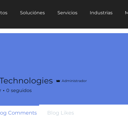
tos
Soluciónes
Servicios
Industrias
M
 Technologies
Administrador
r
0
seguidos
log Comments
Blog Likes