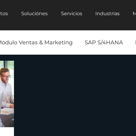
tos
Soluciónes
Servicios
Industrias
M
odulo Ventas & Marketing
SAP S/4HANA
Energía Sustentables
Transformación Digita
ess Technology Platform
Inteligencia Artificia
Marketing
Internet de las cosas
IoT
I