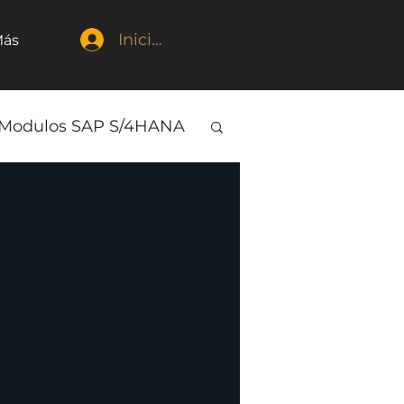
Iniciar sesión
ás
Modulos SAP S/4HANA
l
Finanzas
l
ndustria 4.0