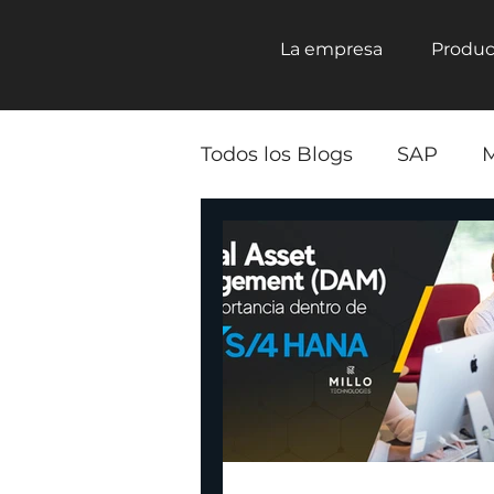
La empresa
Produc
Todos los Blogs
SAP
M
SAT
Rise with SAP
Ecotokens
SAP Busin
Cadena de suministro