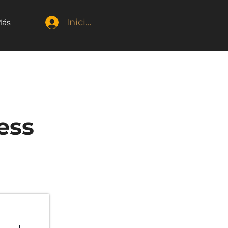
Iniciar sesión
ás
ess