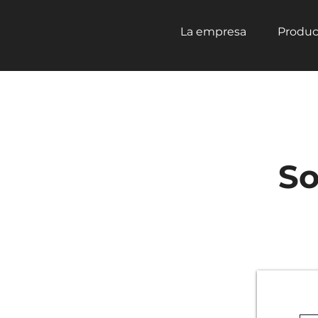
La empresa
Produc
So