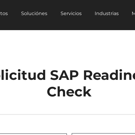
tos
Soluciónes
Servicios
Industrias
M
licitud SAP Readin
Check