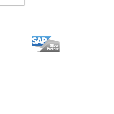
Somos SAP Partner
México
Calzada San Pedro 250-A
Col. Miravalle
Monterrey, NL, México
CP64660
Oficina: +52 (81) 5000 9151
WhatsApp: +52 1 (81) 2629 0911