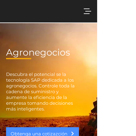
Agronegocios
Descubra el potencial se la
tecnología SAP dedicada a los
agronegocios. Controle toda la
cadena de suministro y
aumente la eficiencia de la
empresa tomando decisiones
más inteligentes.
Obtenga una cotizazción