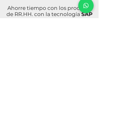
Ahorre tiempo con los procesos
de RR.HH. con la tecnología
SAP
Success Factors
diseñada
desde las necesidades de los
colaboradores, sus funciones y
sus motivaciones.
Conozca más
Política Privacidad