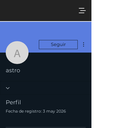
Más acciones
Seguir
astro
astro
Perfil
Fecha de registro: 3 may 2026