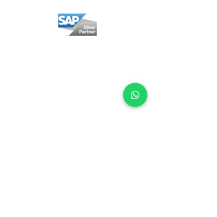
México
Calzada San Pedro 250-A
Col. Miravalle
Monterrey, NL, México