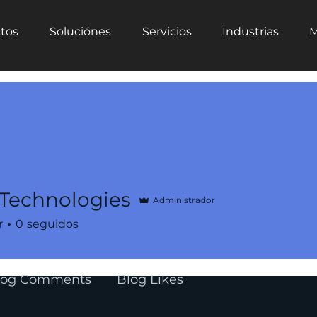
tos
Soluciónes
Servicios
Industrias
M
 Technologies
Administrador
r
0
seguidos
log Comments
Blog Likes