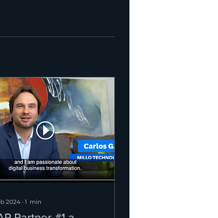
eb 2024
∙
1
min
AP Partner #1 a