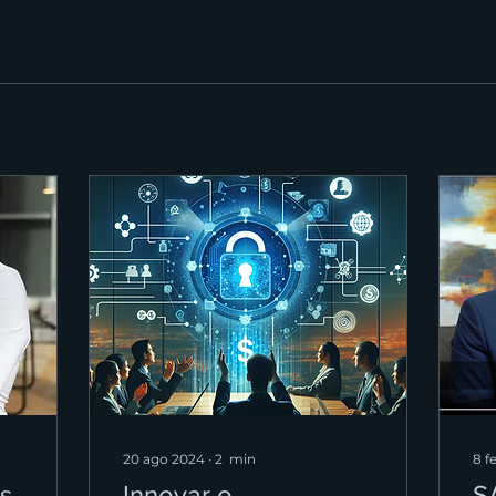
20 ago 2024
∙
2
min
8 f
os
Innovar o
S