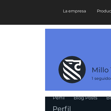
La empresa
Produc
Millo
1
seguido
Perfil
Blog Posts
B
Perfil