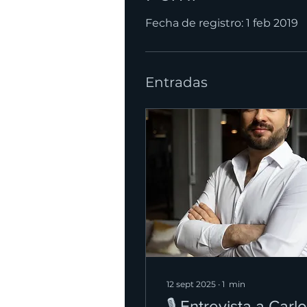
Fecha de registro: 1 feb 2019
Entradas
12 sept 2025
∙
1
min
🎙️ Entrevista a Carl