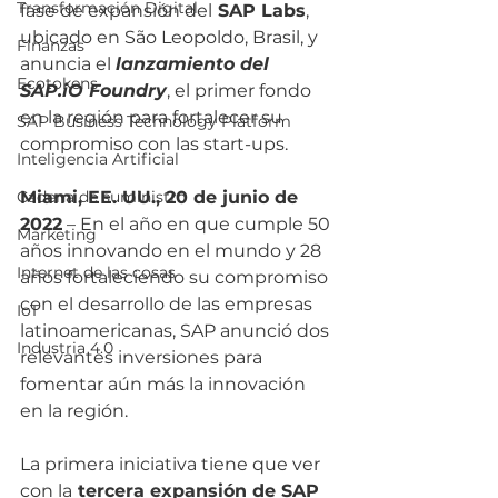
Transformación Digital
fase de expansión del
 SAP Labs
, 
ubicado en São Leopoldo, Brasil, y 
Finanzas
anuncia el 
lanzamiento del 
Ecotokens
SAP.iO Foundry
, el primer fondo 
en la región para fortalecer su 
SAP Business Technology Platform
compromiso con las start-ups. 
Inteligencia Artificial
Cadena de suministro
Miami, EE. UU., 20 de junio de 
2022
 – En el año en que cumple 50 
Marketing
años innovando en el mundo y 28 
Internet de las cosas
años fortaleciendo su compromiso 
con el desarrollo de las empresas 
IoT
latinoamericanas, SAP anunció dos 
Industria 4.0
relevantes inversiones para 
fomentar aún más la innovación 
en la región. 
La primera iniciativa tiene que ver 
con la
 tercera expansión de SAP 