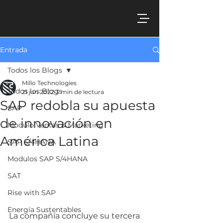
Entrada
Todos los Blogs
Millo Technologies
Todos los Blogs
21 jun 2022
3 min de lectura
SAP redobla su apuesta
SAP
de innovación en
Modulo Ventas & Marketing
América Latina
SAP S/4HANA
Modulos SAP S/4HANA
SAT
Rise with SAP
Energía Sustentables
La compañía concluye su tercera 